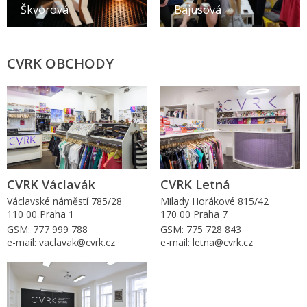
Škvorová
Bajusová
CVRK OBCHODY
CVRK Václavák
CVRK Letná
Václavské náměstí 785/28
Milady Horákové 815/42
110 00 Praha 1
170 00 Praha 7
GSM: 777 999 788
GSM: 775 728 843
e-mail: vaclavak@cvrk.cz
e-mail: letna@cvrk.cz