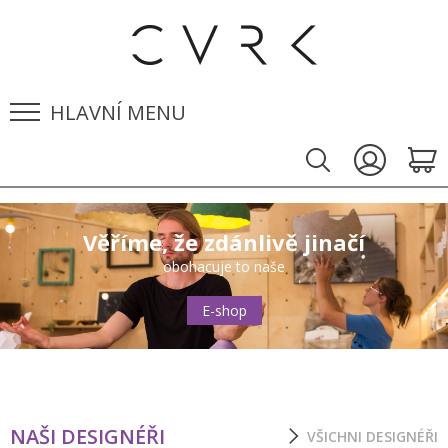
HLAVNÍ MENU
Věříme, že zdánlivě jinačí
obohacuje to naše
E-shop
NAŠI DESIGNÉŘI
VŠICHNI DESIGNÉŘI