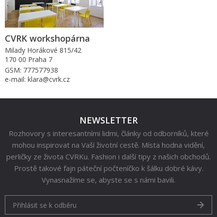
CVRK workshopárna
Milady Horákové 815/42
170 00 Praha 7
GSM: 777577938
e-mail: klara@cvrk.cz
NEWSLETTER
Rozhovory s interesantními lidmi, články od odborníků, které
mohou inspirovat na Vaší životní cestě. Místa hodna vidění,
perličky ze života CVRKu. Fashion i další tipy z našich obchodů.
Prostě takové fajn páteční počteníčko k šálku dobré kávy.
Vynasnažíme se, abyste se s námi bavili.
Přihlásit se k odběru