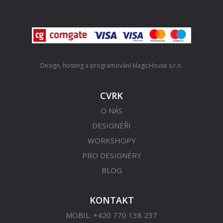
Design, hosting a programování
MagicHouse s.r.o.
CVRK
O NÁS
DESIGNÉŘI
WORKSHOPY
PRO DESIGNÉRY
BLOG
KONTAKT
MOBIL: +420 770 138 237