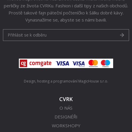
perličky ze života CVRKu. Fashion i další tipy z našich obchodů.
Prostě takové fajn páteční počteníčko k šálku dobré kávy.
Vynasnažíme se, abyste se s námi bavili.
Přihlásit se k odběru
Design, hosting a programování
MagicHouse s.r.o.
CVRK
O NÁS
DESIGNÉŘI
WORKSHOPY