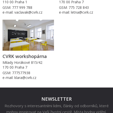
110 00 Praha 1
170 00 Praha 7
GSM: 777 999 788
GSM: 775 728 843
e-mail: vaclavak@cvrk.cz
e-mail: letna@cvrk.cz
CVRK workshopárna
Milady Horákové 815/42
170 00 Praha 7
GSM: 777577938
e-mail: klara@cvrk.cz
NEWSLETTER
Rozhovory s interesantními lidmi, články od odborníků, které
mohou inspirovat na Vaší životní cestě. Místa hodna vidění,