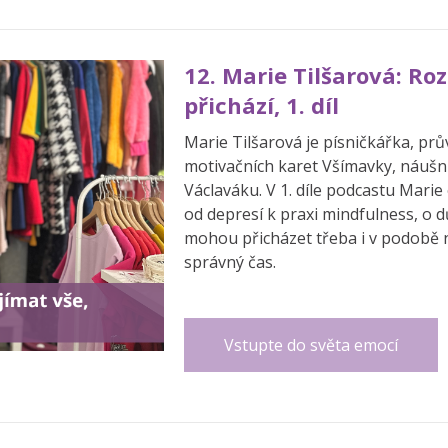
12. Marie Tilšarová: Ro
přichází, 1. díl
Marie Tilšarová je písničkářka, pr
motivačních karet Všímavky, náušn
Václaváku. V 1. díle podcastu Marie 
od depresí k praxi mindfulness, o d
mohou přicházet třeba i v podobě 
správný čas.
Vstupte do světa emocí