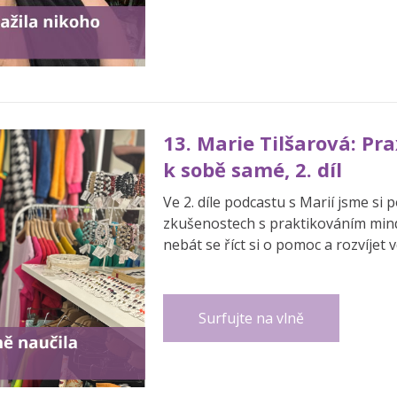
13. Marie Tilšarová: Pr
k sobě samé, 2. díl
Ve 2. díle podcastu s Marií jsme si p
zkušenostech s praktikováním mindf
nebát se říct si o pomoc a rozvíjet 
Surfujte na vlně