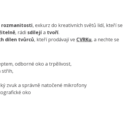
a rozmanitosti
, exkurz do kreativních světů lidí, kteří se
žitelně
, rádi
sdílejí
a
tvoří
.
ch dílen tvůrců
, kteří prodávají ve
CVRKu
, a nechte se
ptem, odborné oko a trpělivost,
střih,
ský zvuk a správně natočené mikrofony
tografické oko