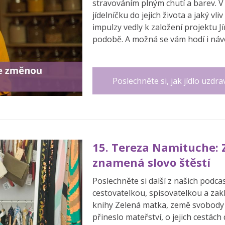
stravováním plným chutí a barev. V
jídelníčku do jejich života a jaký vl
impulzy vedly k založení projektu J
podobě. A možná se vám hodí i návo
Poslechněte si, jak jídlo uzdra
15. Tereza Namituche: 
znamená slovo štěstí
Poslechněte si další z našich podc
cestovatelkou, spisovatelkou a zak
knihy Zelená matka, země svobody a
přineslo mateřství, o jejich cestách