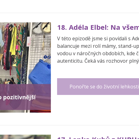
18. Adéla Elbel: Na všem
V této epizodě jsme si povídali s A
balancuje mezi rolí mámy, stand-up 
vodou v náročných obdobích, kde čer
autenticitu. Čeká vás rozhovor pln
Ponořte se do životní lehkosti