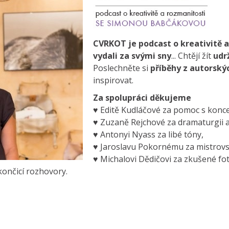
CVRKOT je podcast o kreativitě 
vydali za svými sny
... Chtějí žít
udr
Poslechněte si
příběhy z autorský
inspirovat.
Za spolupráci děkujeme
♥ Editě Kudláčové za pomoc s konce
♥ Zuzaně Rejchové za dramaturgii a 
♥ Antonyi Nyass za libé tóny,
♥ Jaroslavu Pokornému za mistrov
♥ Michalovi Dědičovi za zkušené fo
ončicí rozhovory.