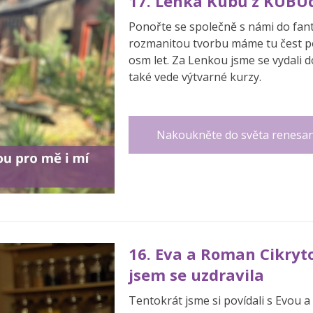
17. Lenka Kubů z KUBUde
Ponořte se společně s námi do fanta
rozmanitou tvorbu máme tu čest 
osm let. Za Lenkou jsme se vydali do
také vede výtvarné kurzy.
Nakoukněte do světa renesan
16. Eva a Roman Cikryto
jsem se uzdravila
Tentokrát jsme si povídali s Evou 