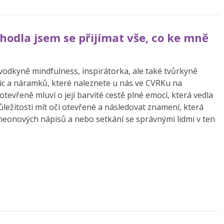
zhodla jsem se přijímat vše, co ke mně
ůvodkyně mindfulness, inspirátorka, ale také tvůrkyně
ic a náramků, které naleznete u nás ve CVRKu na
otevřeně mluví o její barvité cestě plné emocí, která vedla
ůležitosti mít oči otevřené a následovat znamení, která
neonových nápisů a nebo setkání se správnými lidmi v ten