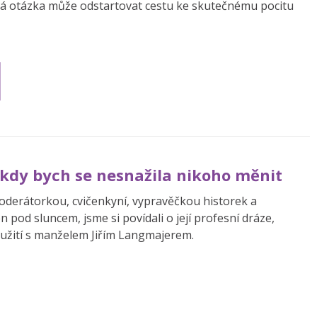
jaká otázka může odstartovat cestu ke skutečnému pocitu
ikdy bych se nesnažila nikoho měnit
derátorkou, cvičenkyní, vypravěčkou historek a
 pod sluncem, jsme si povídali o její profesní dráze,
oužití s manželem Jiřím Langmajerem.