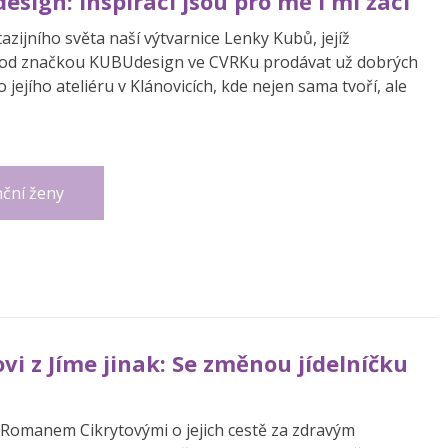
sign: Inspirací jsou pro mě i mí žáci
zijního světa naší výtvarnice Lenky Kubů, jejíž
pod značkou KUBUdesign ve CVRKu prodávat už dobrých
 jejího ateliéru v Klánovicích, kde nejen sama tvoří, ale
ční ženy
vi z Jíme jinak: Se změnou jídelníčku
a Romanem Cikrytovými o jejich cestě za zdravým