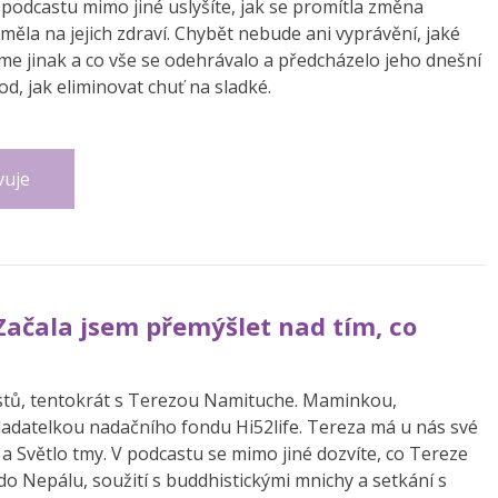
 podcastu mimo jiné uslyšíte, jak se promítla změna
iv měla na jejich zdraví. Chybět nebude ani vyprávění, jaké
íme jinak a co vše se odehrávalo a předcházelo jeho dnešní
d, jak eliminovat chuť na sladké.
vuje
Začala jsem přemýšlet nad tím, co
astů, tentokrát s Terezou Namituche. Maminkou,
ladatelkou nadačního fondu Hi52life. Tereza má u nás své
 Světlo tmy. V podcastu se mimo jiné dozvíte, co Tereze
 do Nepálu, soužití s buddhistickými mnichy a setkání s