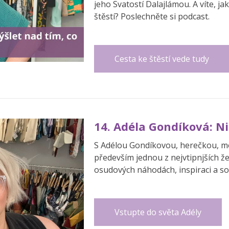
jeho Svatostí Dalajlámou. A víte, 
štěstí? Poslechněte si podcast.
Cesta ke štěstí vede tudy
14. Adéla Gondíková: N
S Adélou Gondíkovou, herečkou, mo
především jednou z nejvtipnjších žen
osudových náhodách, inspiraci a s
Vstupte do světa Adély