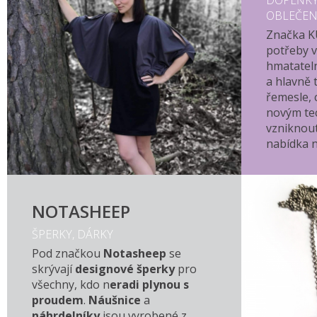
DOPLŇKY,
OBLEČEN
Značka K
potřeby v
hmatateln
a hlavně 
řemesle, 
novým te
vzniknou
nabídka n
NOTASHEEP
ŠPERKY, DÁRKY
Pod značkou
Notasheep
se
skrývají
designové šperky
pro
všechny, kdo n
eradi plynou s
proudem
.
Náušnice
a
náhrdelníky
jsou vyrobené z