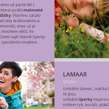
dnes už parta lidí z
 která vyrábí
malované
lžičky
. Všechno začalo
eti lety drátkováním a
minerálů, dnes už je
t mnohem větší. Ve
žete najít hlavně šperky
speciálním smaltem...
LAMAAR
ŠPERKY
Unikátní úlovek...značka
to jsou
unikátní
šperky
inspirov
světem ryb, korálů, pták