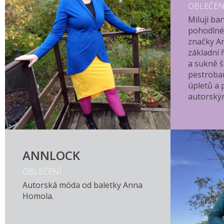
OBLEČEN
Miluji ba
pohodlné 
značky A
základní 
a sukně ši
pestroba
úpletů a 
autorským
ANNLOCK
OBLEČENÍ
Autorská móda od baletky Anna
Homola.