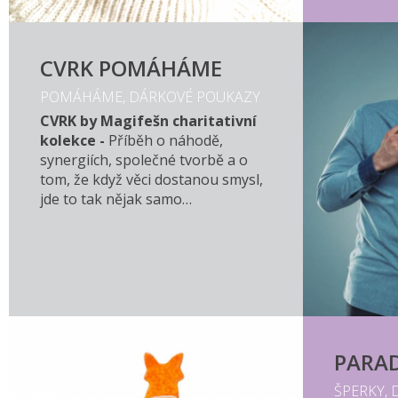
CVRK POMÁHÁME
POMÁHÁME, DÁRKOVÉ POUKAZY
CVRK by Magifešn charitativní
kolekce -
Příběh o náhodě,
synergiích, společné tvorbě a o
tom, že když věci dostanou smysl,
jde to tak nějak samo…
PARA
ŠPERKY, 