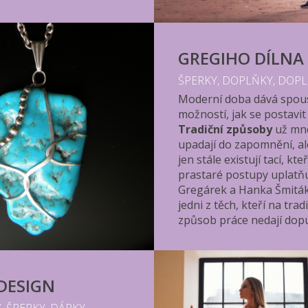
GREGIHO DÍLNA
ŠPERKY, DOPLŇKY, DOP
Moderní doba dává spou
možností, jak se postavit
Tradiční způsoby
už mn
upadají do zapomnění, al
jen stále existují tací, kteř
prastaré postupy uplatň
Gregárek a Hanka Šmitá
jedni z těch, kteří na trad
způsob práce nedají dopu
DESIGN