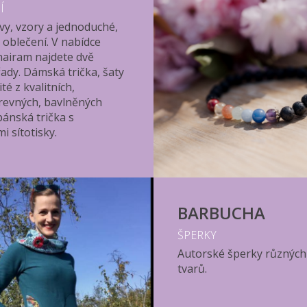
Í
rvy, vzory a jednoduché,
oblečení. V nabídce
nairam najdete dvě
řady. Dámská trička, šaty
té z kvalitních,
revných, bavlněných
pánská trička s
i sítotisky.
BARBUCHA
ŠPERKY
Autorské šperky různých
tvarů.