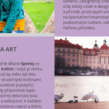
kamenů. Designérky zna
vždy blízký vztah k desig
a přírodě, proto jejich vo
na šperkařství inspirova
podmořským světem, ne
neživou přírodou.
IA ART
učně dělané
šperky
ze
 květin
. I když je venku
uši by mělo být léto.
 skutečnými květinami
poxidové pryskyřici,
dy připomínat teplo
šechny dekorace jsou
í a exkluzivní. V každém
 vložena radost a štěstí.