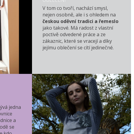
OBLEČENÍ
V tom co tvoří, nachází smysl,
nejen osobně, ale i s ohledem na
českou oděvní tradici a řemeslo
jako takové. Má radost z vlastní
poctivě odvedené práce a ze
zákaznic, které se vracejí a díky
jejímu oblečení se cítí jedinečné.
ývá jedna
ovnice
dnice a
rodě se
že kdo