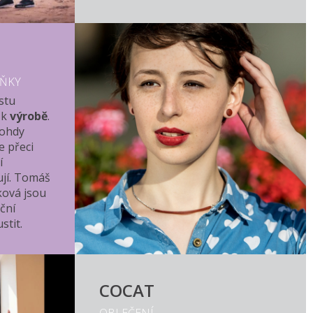
LŇKY
stu
 k
výrobě
.
ohdy
e přeci
í
ují. Tomáš
ková jsou
iční
stit.
COCAT