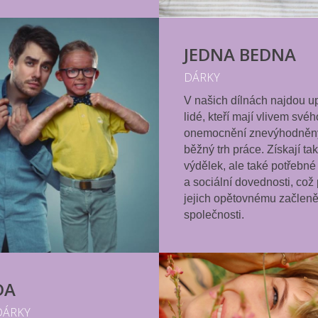
JEDNA BEDNA
DÁRKY
V našich dílnách najdou u
lidé, kteří mají vlivem svéh
onemocnění znevýhodněný
běžný trh práce. Získají ta
výdělek, ale také potřebné
a sociální dovednosti, což 
jejich opětovnému začleně
společnosti.
DA
DÁRKY