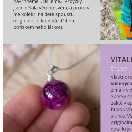
navrhneme… ušijeme… Vždycky
jsem dělala věci po svém, a proto v
mé kolekci najdete spoustu
originálních kousků střihem,
potiskem nebo látkou.
VITAL
ŠPERKY
Vlastnor
sušených
zima – v d
Šperky se
zalité v e
budou vž
slunce. V
origináln
detailu je