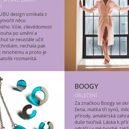
 ŠPERKY, DÁRKY,
Í
UBU design vznikala z
ytvořit něco
ého. Vůle, cílevědomost
touha po umění a
chuť se neustále učit
chnikám, nechala pak
t mnohému a proto je
atolik rozmanitá.
BOOGY
OBLEČENÍ
Za značkou Boogy se skr
žena, matka tří synů, mil
přírody, amatérská zahra
duše tvořivá. Láska k pří
odráží i v mé tvorbě, tak