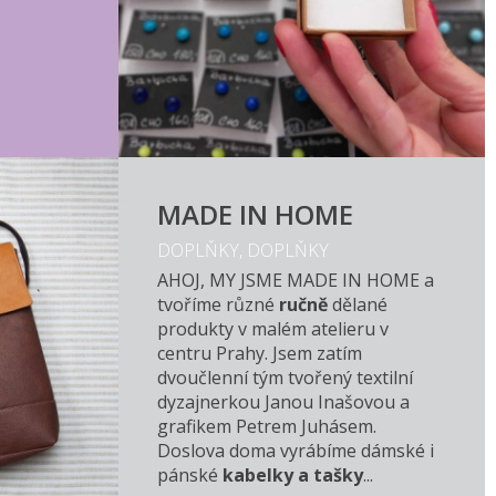
MADE IN HOME
DOPLŇKY, DOPLŇKY
AHOJ, MY JSME MADE IN HOME a
tvoříme různé
ručně
dělané
produkty v malém atelieru v
centru Prahy. Jsem zatím
dvoučlenní tým tvořený textilní
dyzajnerkou Janou Inašovou a
grafikem Petrem Juhásem.
Doslova doma vyrábíme dámské i
pánské
kabelky a tašky
...