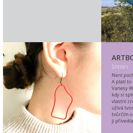
ARTB
ŠPERKY
Není poch
A platí t
Vanesy W
kdy si spl
vlastní z
užívá tvo
tvůrčím o
ji přivedl