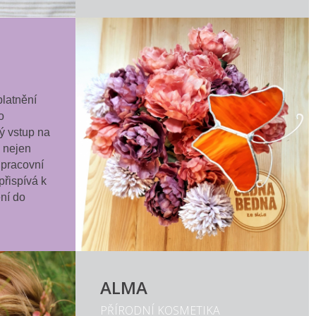
platnění
o
 vstup na
k nejen
 pracovní
přispívá k
ní do
ALMA
PŘÍRODNÍ KOSMETIKA