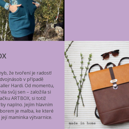
OX
yb, že tvoření je radost!
o dvojnásob v případě
aller Hardi. Od momentu,
nila svůj sen – založila si
načku ARTBOX, si totiž
rby naplno. Jejím hlavním
borem je malba, ke které
a její maminka výtvarnice.