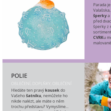
Parada je 
Valašska,
šperky
a
před dvac
šperky z 
sortimen
CVRK
u mů
malované 
POLIE
OBLEČENÍ, DOPLŇKY, OBLEČENÍ
Hledáte ten pravý
kousek
do
Vašeho
šatníku
, nemůžete ho
nikde nalézt, ale máte o něm
trochu představu? Vymyslíme…