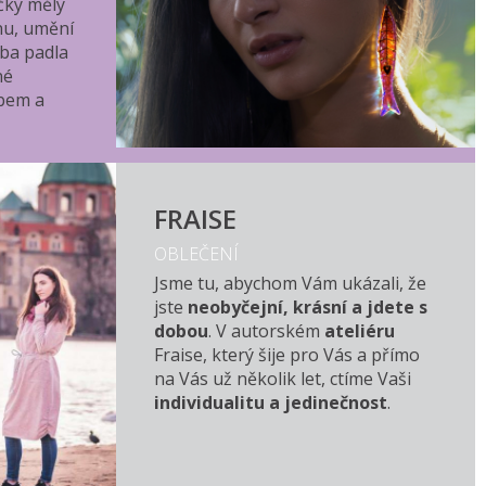
čky měly
nu, umění
lba padla
né
bem a
FRAISE
OBLEČENÍ
Jsme tu, abychom Vám ukázali, že
jste
neobyčejní, krásní a jdete s
dobou
. V autorském
ateliéru
Fraise, který šije pro Vás a přímo
na Vás už několik let, ctíme Vaši
individualitu a jedinečnost
.