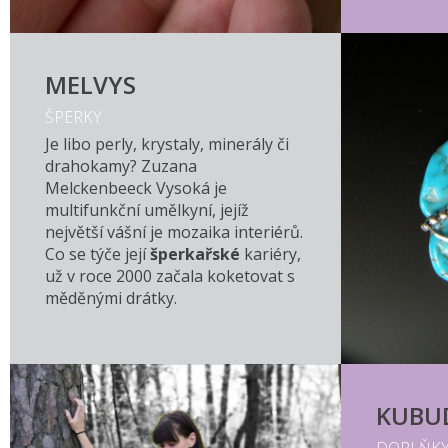
MELVYS
ŠPERKY
Je libo perly, krystaly, minerály či
drahokamy? Zuzana
Melckenbeeck Vysoká je
multifunkční umělkyní, jejíž
největší vášní je mozaika interiérů.
Co se týče její
šperkařské
kariéry,
už v roce 2000 začala koketovat s
měděnými drátky.
KUBU