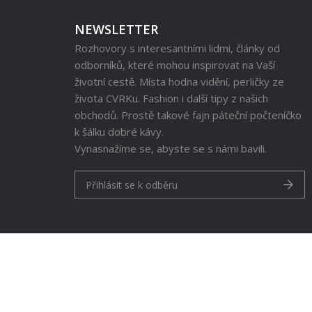
NEWSLETTER
Rozhovory s interesantními lidmi, články od
odborníků, které mohou inspirovat na Vaší
životní cestě. Místa hodna vidění, perličky ze
života CVRKu. Fashion i další tipy z našich
obchodů. Prostě takové fajn páteční počteníčko
k šálku dobré kávy.
Vynasnažíme se, abyste se s námi bavili.
Přihlásit se k odběru