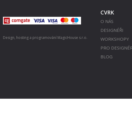
CVRK
O NÁS
DESIGNÉŘI
Design, hosting a programování
MagicHouse s.r.o.
WORKSHOPY
PRO DESIGNÉ
BLOG