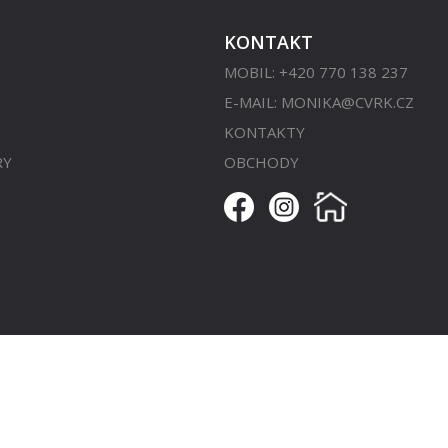
KONTAKT
MOBIL: +420 770 138 237
E-MAIL:
MONIKA@CVRK.CZ
KONTAKTY
RY
OBCHODY