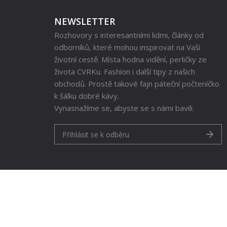
NEWSLETTER
Rozhovory s interesantními lidmi, články od
odborníků, které mohou inspirovat na Vaší
životní cestě. Místa hodna vidění, perličky ze
života CVRKu. Fashion i další tipy z našich
obchodů. Prostě takové fajn páteční počteníčko
k šálku dobré kávy.
Vynasnažíme se, abyste se s námi bavili.
Přihlásit se k odběru