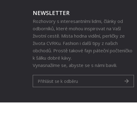
NEWSLETTER
Rozhovory s interesantními lidmi, články od
odborníků, které mohou inspirovat na Vaší
životní cestě. Místa hodna vidění, perličky ze
života CVRKu. Fashion i další tipy z našich
obchodů. Prostě takové fajn páteční počteníčko
k šálku dobré kávy.
Vynasnažíme se, abyste se s námi bavili.
Přihlásit se k odběru