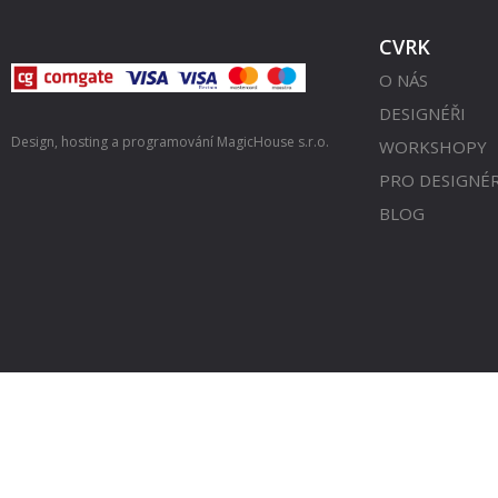
CVRK
O NÁS
DESIGNÉŘI
Design, hosting a programování
MagicHouse s.r.o.
WORKSHOPY
PRO DESIGNÉ
BLOG