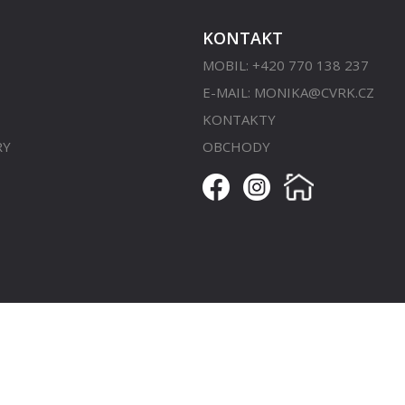
KONTAKT
MOBIL: +420 770 138 237
E-MAIL:
MONIKA@CVRK.CZ
KONTAKTY
RY
OBCHODY