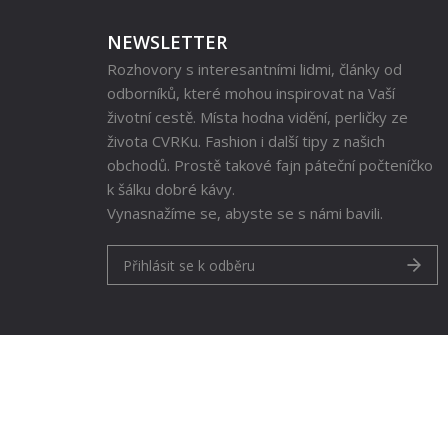
NEWSLETTER
Rozhovory s interesantními lidmi, články od
odborníků, které mohou inspirovat na Vaší
životní cestě. Místa hodna vidění, perličky ze
života CVRKu. Fashion i další tipy z našich
obchodů. Prostě takové fajn páteční počteníčko
k šálku dobré kávy.
Vynasnažíme se, abyste se s námi bavili.
Přihlásit se k odběru