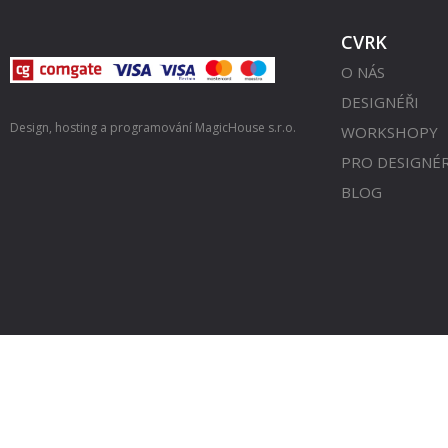
CVRK
O NÁS
DESIGNÉŘI
Design, hosting a programování
MagicHouse s.r.o.
WORKSHOPY
PRO DESIGNÉ
BLOG