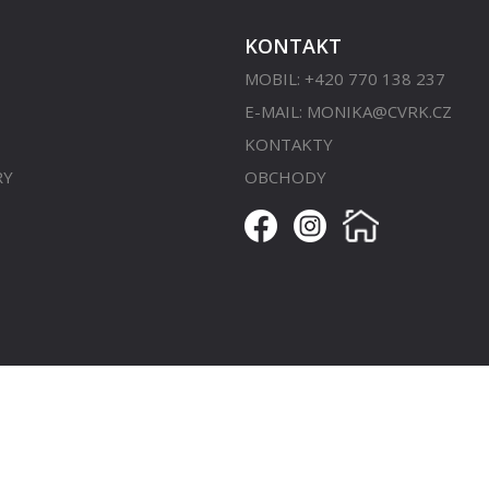
KONTAKT
MOBIL: +420 770 138 237
E-MAIL:
MONIKA@CVRK.CZ
KONTAKTY
RY
OBCHODY