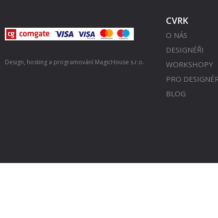
CVRK
O NÁS
DESIGNÉŘI
Design, hosting a programování
MagicHouse s.r.o.
WORKSHOPY
PRO DESIGNÉ
BLOG