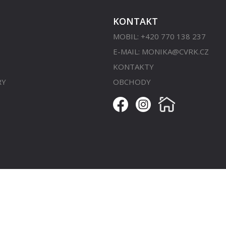
KONTAKT
MOBIL: +420 770 138 237
E-MAIL:
MONIKA@CVRK.CZ
KONTAKTY
RY
OBCHODY