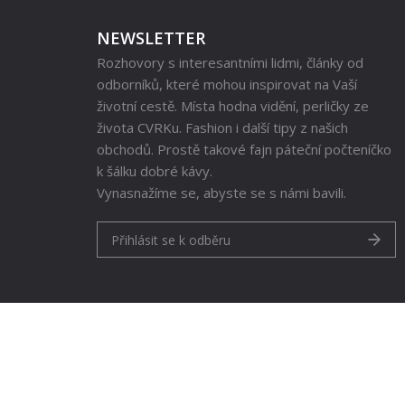
NEWSLETTER
Rozhovory s interesantními lidmi, články od
odborníků, které mohou inspirovat na Vaší
životní cestě. Místa hodna vidění, perličky ze
života CVRKu. Fashion i další tipy z našich
obchodů. Prostě takové fajn páteční počteníčko
k šálku dobré kávy.
Vynasnažíme se, abyste se s námi bavili.
Přihlásit se k odběru