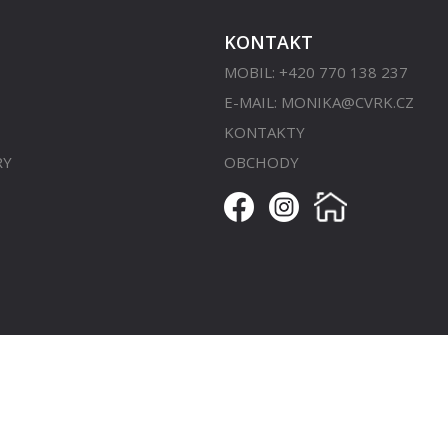
KONTAKT
MOBIL: +420 770 138 237
E-MAIL:
MONIKA@CVRK.CZ
KONTAKTY
RY
OBCHODY