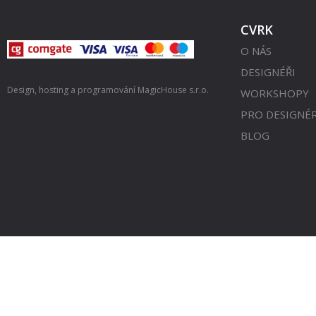
CVRK
O NÁS
DESIGNÉŘI
Design, hosting a programování
MagicHouse s.r.o.
WORKSHOPY
PRO DESIGNÉ
BLOG