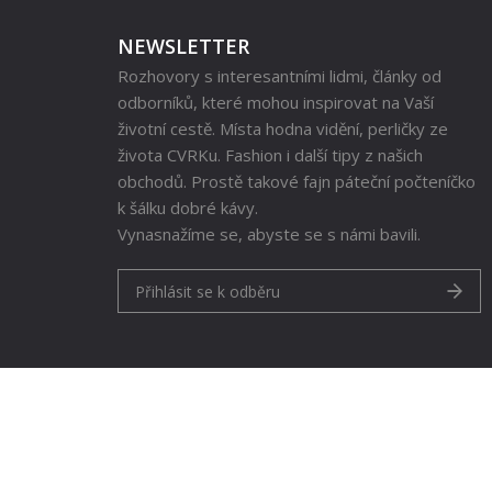
NEWSLETTER
Rozhovory s interesantními lidmi, články od
odborníků, které mohou inspirovat na Vaší
životní cestě. Místa hodna vidění, perličky ze
života CVRKu. Fashion i další tipy z našich
obchodů. Prostě takové fajn páteční počteníčko
k šálku dobré kávy.
Vynasnažíme se, abyste se s námi bavili.
Přihlásit se k odběru