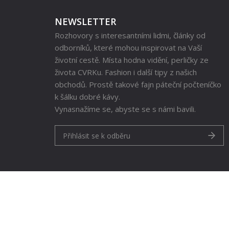
NEWSLETTER
Rozhovory s interesantními lidmi, články od
odborníků, které mohou inspirovat na Vaší
životní cestě. Místa hodna vidění, perličky ze
života CVRKu. Fashion i další tipy z našich
obchodů. Prostě takové fajn páteční počteníčko
k šálku dobré kávy.
Vynasnažíme se, abyste se s námi bavili.
Přihlásit se k odběru