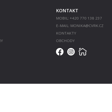
KONTAKT
MOBIL: +420 770 138 237
E-MAIL:
MONIKA@CVRK.CZ
KONTAKTY
RY
OBCHODY