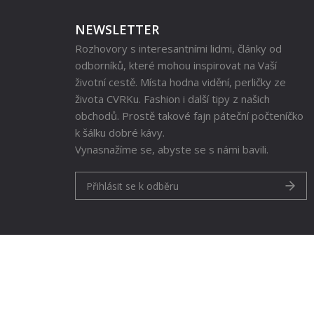
NEWSLETTER
Rozhovory s interesantními lidmi, články od
odborníků, které mohou inspirovat na Vaší
životní cestě. Místa hodna vidění, perličky ze
života CVRKu. Fashion i další tipy z našich
obchodů. Prostě takové fajn páteční počteníčko
k šálku dobré kávy.
Vynasnažíme se, abyste se s námi bavili.
Přihlásit se k odběru