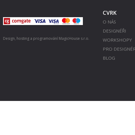
CVRK
O NÁS
DESIGNÉŘI
Design, hosting a programování
MagicHouse s.r.o.
WORKSHOPY
PRO DESIGNÉ
BLOG