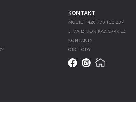
KONTAKT
MOBIL: +420 770 138 237
E-MAIL:
MONIKA@CVRK.CZ
KONTAKTY
RY
OBCHODY