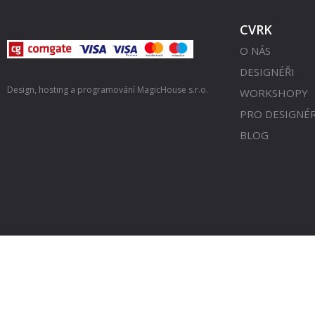
CVRK
O NÁS
DESIGNÉŘI
Design, hosting a programování
MagicHouse s.r.o.
WORKSHOPY
PRO DESIGNÉ
BLOG