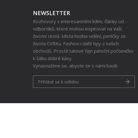
NEWSLETTER
Rozhovory s interesantními lidmi, články od
odborníků, které mohou inspirovat na Vaší
životní cestě. Místa hodna vidění, perličky ze
života CVRKu. Fashion i další tipy z našich
obchodů. Prostě takové fajn páteční počteníčko
k šálku dobré kávy.
Vynasnažíme se, abyste se s námi bavili.
Přihlásit se k odběru