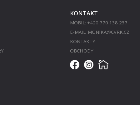
KONTAKT
MOBIL: +420 770 138 237
E-MAIL:
MONIKA@CVRK.CZ
KONTAKTY
RY
OBCHODY