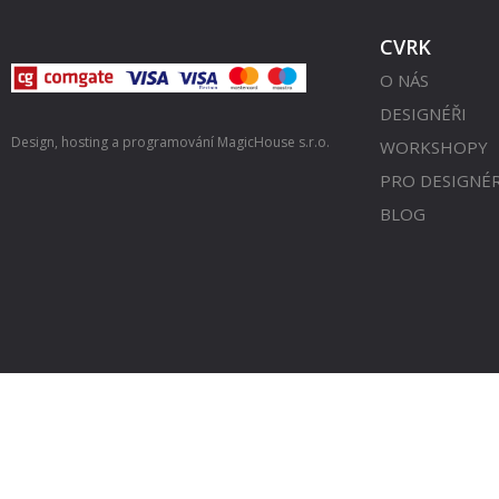
CVRK
O NÁS
DESIGNÉŘI
Design, hosting a programování
MagicHouse s.r.o.
WORKSHOPY
PRO DESIGNÉ
BLOG