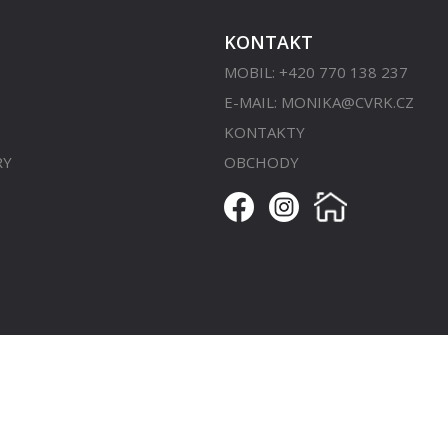
KONTAKT
MOBIL: +420 770 138 237
E-MAIL:
MONIKA@CVRK.CZ
KONTAKTY
RY
OBCHODY