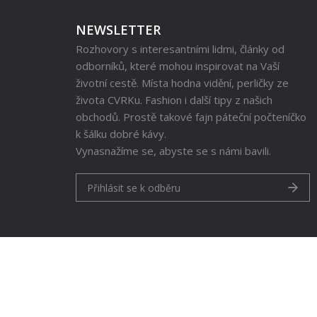
NEWSLETTER
Rozhovory s interesantními lidmi, články od
odborníků, které mohou inspirovat na Vaší
životní cestě. Místa hodna vidění, perličky ze
života CVRKu. Fashion i další tipy z našich
obchodů. Prostě takové fajn páteční počteníčko
k šálku dobré kávy.
Vynasnažíme se, abyste se s námi bavili.
Přihlásit se k odběru