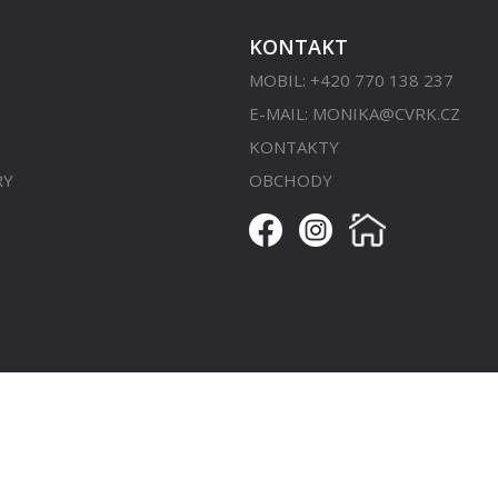
KONTAKT
MOBIL: +420 770 138 237
E-MAIL:
MONIKA@CVRK.CZ
KONTAKTY
RY
OBCHODY