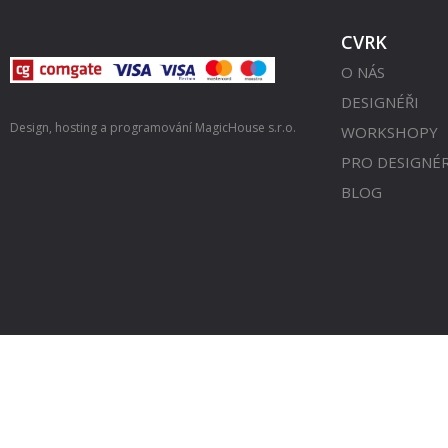
CVRK
O NÁS
DESIGNÉŘI
Design, hosting a programování
MagicHouse s.r.o.
WORKSHOPY
PRO DESIGNÉ
BLOG