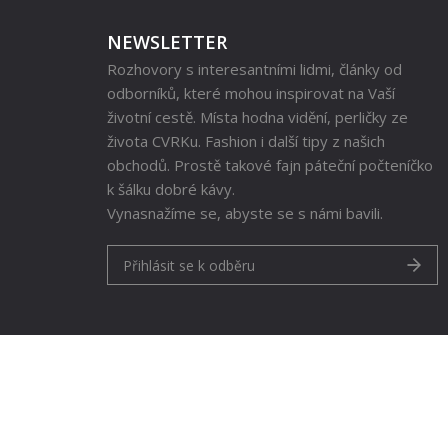
NEWSLETTER
Rozhovory s interesantními lidmi, články od
odborníků, které mohou inspirovat na Vaší
životní cestě. Místa hodna vidění, perličky ze
života CVRKu. Fashion i další tipy z našich
obchodů. Prostě takové fajn páteční počteníčko
k šálku dobré kávy.
Vynasnažíme se, abyste se s námi bavili.
Přihlásit se k odběru