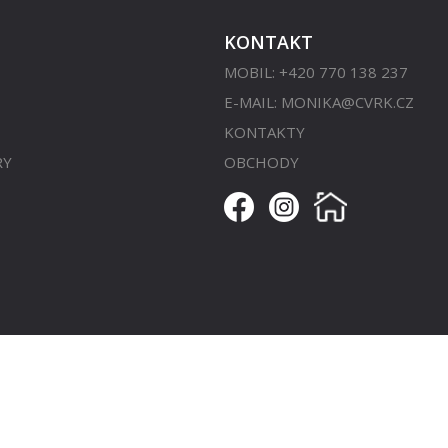
KONTAKT
MOBIL: +420 770 138 237
E-MAIL:
MONIKA@CVRK.CZ
KONTAKTY
RY
OBCHODY