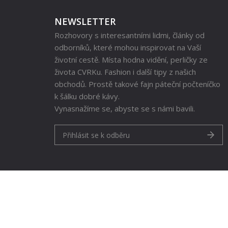
NEWSLETTER
Rozhovory s interesantními lidmi, články od
odborníků, které mohou inspirovat na Vaší
životní cestě. Místa hodna vidění, perličky ze
života CVRKu. Fashion i další tipy z našich
obchodů. Prostě takové fajn páteční počteníčko
k šálku dobré kávy.
Vynasnažíme se, abyste se s námi bavili.
Přihlásit se k odběru