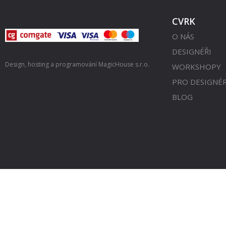
CVRK
O NÁS
DESIGNÉŘI
Design, hosting a programování
MagicHouse s.r.o.
WORKSHOPY
PRO DESIGNÉ
BLOG