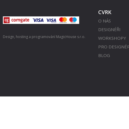
CVRK
O NÁS
DESIGNÉŘI
Design, hosting a programování
MagicHouse s.r.o.
WORKSHOPY
PRO DESIGNÉ
BLOG