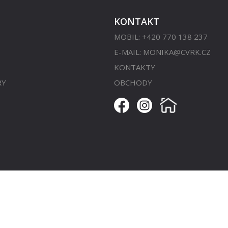
KONTAKT
MOBIL: +420 770 138 237
E-MAIL:
MONIKA@CVRK.CZ
KONTAKTY
RY
OBCHODY