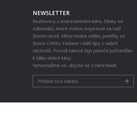
NEWSLETTER
Rozhovory s interesantními lidmi, články od
odborníků, které mohou inspirovat na Vaší
životní cestě. Místa hodna vidění, perličky ze
života CVRKu. Fashion i další tipy z našich
obchodů. Prostě takové fajn páteční počteníčko
k šálku dobré kávy.
Vynasnažíme se, abyste se s námi bavili.
Přihlásit se k odběru