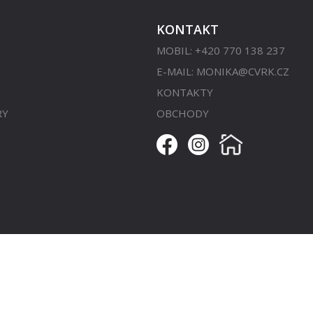
KONTAKT
MOBIL: +420 770 138 237
E-MAIL:
MONIKA@CVRK.CZ
KONTAKTY
RY
OBCHODY