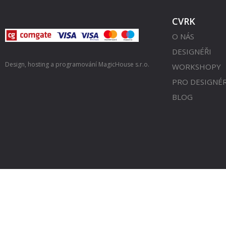
CVRK
O NÁS
DESIGNÉŘI
Design, hosting a programování
MagicHouse s.r.o.
WORKSHOPY
PRO DESIGNÉ
BLOG