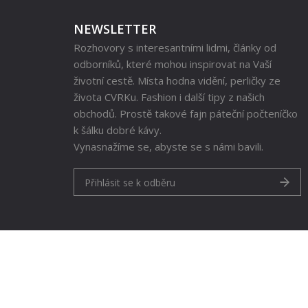
NEWSLETTER
Rozhovory s interesantními lidmi, články od
odborníků, které mohou inspirovat na Vaší
životní cestě. Místa hodna vidění, perličky ze
života CVRKu. Fashion i další tipy z našich
obchodů. Prostě takové fajn páteční počteníčko
k šálku dobré kávy.
Vynasnažíme se, abyste se s námi bavili.
Přihlásit se k odběru