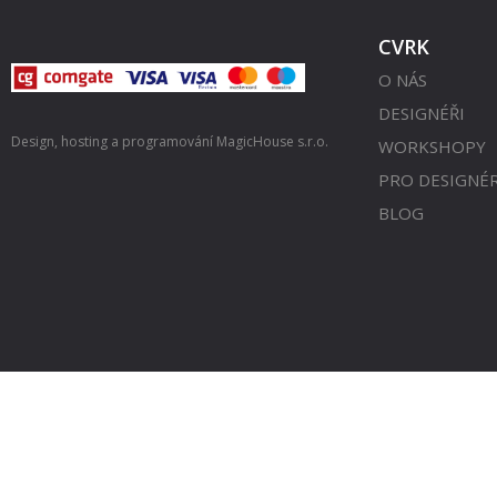
CVRK
O NÁS
DESIGNÉŘI
Design, hosting a programování
MagicHouse s.r.o.
WORKSHOPY
PRO DESIGNÉ
BLOG