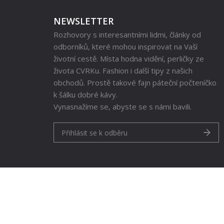
NEWSLETTER
Rozhovory s interesantními lidmi, články od
odborníků, které mohou inspirovat na Vaší
životní cestě. Místa hodna vidění, perličky ze
života CVRKu. Fashion i další tipy z našich
obchodů. Prostě takové fajn páteční počteníčko
k šálku dobré kávy.
Vynasnažíme se, abyste se s námi bavili.
Přihlásit se k odběru