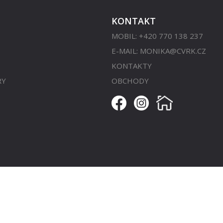
KONTAKT
MOBIL: +420 770 138 237
E-MAIL:
MONIKA@CVRK.CZ
KONTAKTY
RY
OBCHODY