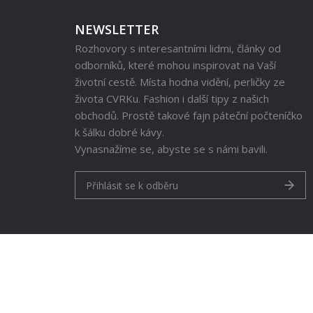
NEWSLETTER
Rozhovory s interesantními lidmi, články od
odborníků, které mohou inspirovat na Vaší
životní cestě. Místa hodna vidění, perličky ze
života CVRKu. Fashion i další tipy z našich
obchodů. Prostě takové fajn páteční počteníčko
k šálku dobré kávy.
Vynasnažíme se, abyste se s námi bavili.
Přihlásit se k odběru