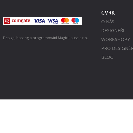
CVRK
O NÁS
DESIGNÉŘI
Design, hosting a programování
MagicHouse s.r.o.
WORKSHOPY
PRO DESIGNÉ
BLOG