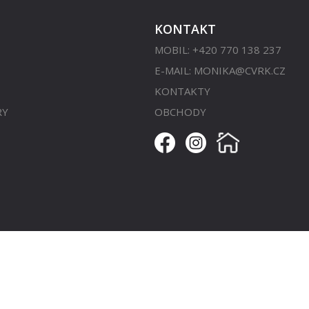
KONTAKT
MOBIL: +420 770 138 237
E-MAIL:
MONIKA@CVRK.CZ
KONTAKTY
RY
OBCHODY