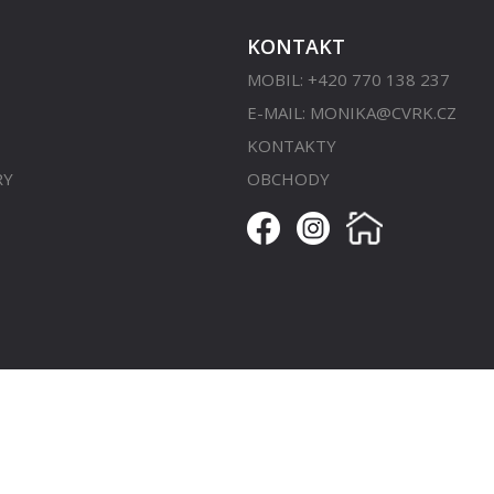
KONTAKT
MOBIL: +420 770 138 237
E-MAIL:
MONIKA@CVRK.CZ
KONTAKTY
RY
OBCHODY