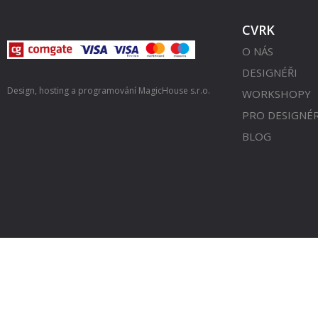
CVRK
O NÁS
DESIGNÉŘI
Design, hosting a programování
MagicHouse s.r.o.
WORKSHOPY
PRO DESIGNÉ
BLOG