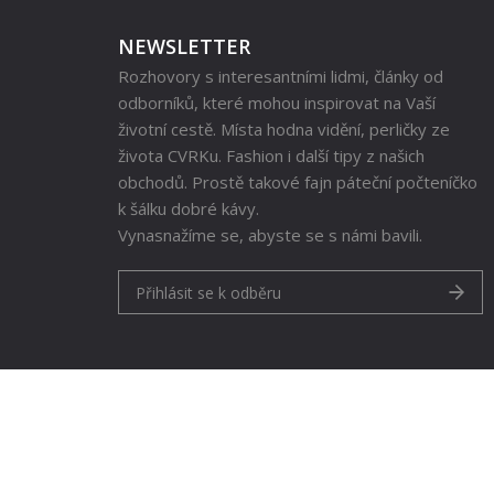
NEWSLETTER
Rozhovory s interesantními lidmi, články od
odborníků, které mohou inspirovat na Vaší
životní cestě. Místa hodna vidění, perličky ze
života CVRKu. Fashion i další tipy z našich
obchodů. Prostě takové fajn páteční počteníčko
k šálku dobré kávy.
Vynasnažíme se, abyste se s námi bavili.
Přihlásit se k odběru