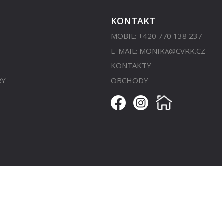
KONTAKT
MOBIL: +420 770 138 237
E-MAIL:
MONIKA@CVRK.CZ
KONTAKTY
RY
OBCHODY