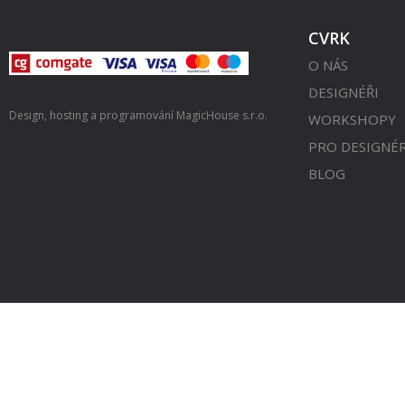
CVRK
O NÁS
DESIGNÉŘI
Design, hosting a programování
MagicHouse s.r.o.
WORKSHOPY
PRO DESIGNÉ
BLOG