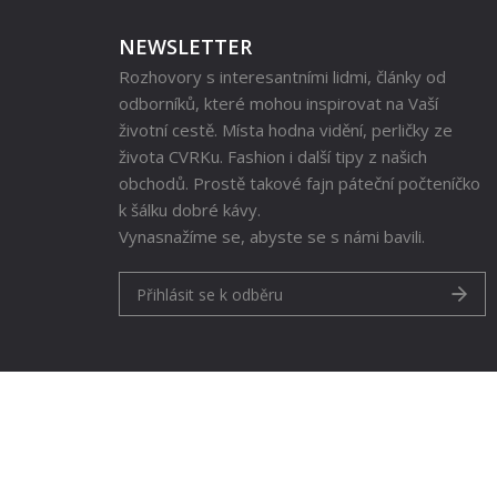
NEWSLETTER
Rozhovory s interesantními lidmi, články od
odborníků, které mohou inspirovat na Vaší
životní cestě. Místa hodna vidění, perličky ze
života CVRKu. Fashion i další tipy z našich
obchodů. Prostě takové fajn páteční počteníčko
k šálku dobré kávy.
Vynasnažíme se, abyste se s námi bavili.
Přihlásit se k odběru