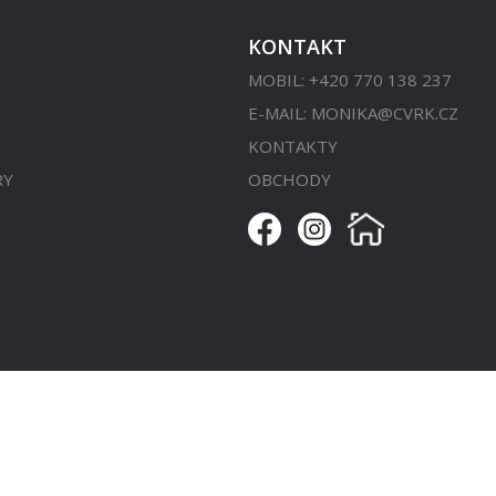
KONTAKT
MOBIL: +420 770 138 237
E-MAIL:
MONIKA@CVRK.CZ
KONTAKTY
RY
OBCHODY