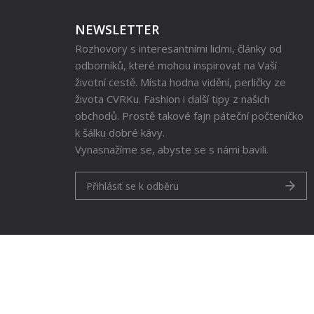
NEWSLETTER
Rozhovory s interesantními lidmi, články od
odborníků, které mohou inspirovat na Vaší
životní cestě. Místa hodna vidění, perličky ze
života CVRKu. Fashion i další tipy z našich
obchodů. Prostě takové fajn páteční počteníčko
k šálku dobré kávy.
Vynasnažíme se, abyste se s námi bavili.
Přihlásit se k odběru