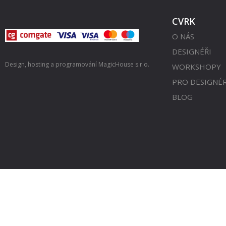
CVRK
O NÁS
DESIGNÉŘI
Design, hosting a programování
MagicHouse s.r.o.
WORKSHOPY
PRO DESIGNÉ
BLOG