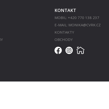
KONTAKT
MOBIL: +420 770 138 237
E-MAIL:
MONIKA@CVRK.CZ
KONTAKTY
RY
OBCHODY