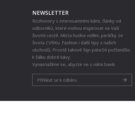
NEWSLETTER
Rozhovory s interesantními lidmi, články od
odborníků, které mohou inspirovat na Vaší
životní cestě. Místa hodna vidění, perličky ze
života CVRKu. Fashion i další tipy z našich
obchodů. Prostě takové fajn páteční počteníčko
k šálku dobré kávy.
Vynasnažíme se, abyste se s námi bavili.
Přihlásit se k odběru