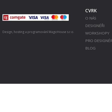
CVRK
O NÁS
DESIGNÉŘI
Design, hosting a programování
MagicHouse s.r.o.
WORKSHOPY
PRO DESIGNÉ
BLOG