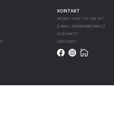
KONTAKT
MOBIL: +420 770 138 237
E-MAIL:
MONIKA@CVRK.CZ
KONTAKTY
RY
OBCHODY