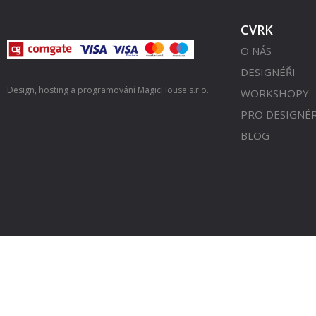
CVRK
O NÁS
DESIGNÉŘI
Design, hosting a programování
MagicHouse s.r.o.
WORKSHOPY
PRO DESIGNÉ
BLOG