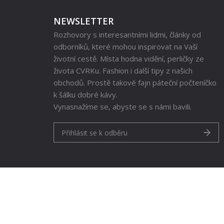
NEWSLETTER
Rozhovory s interesantními lidmi, články od
odborníků, které mohou inspirovat na Vaší
životní cestě. Místa hodna vidění, perličky ze
života CVRKu. Fashion i další tipy z našich
obchodů. Prostě takové fajn páteční počteníčko
k šálku dobré kávy.
Vynasnažíme se, abyste se s námi bavili.
Přihlásit se k odběru