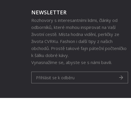
NEWSLETTER
Rozhovory s interesantními lidmi, články od
odborníků, které mohou inspirovat na Vaší
životní cestě. Místa hodna vidění, perličky ze
života CVRKu. Fashion i další tipy z našich
obchodů. Prostě takové fajn páteční počteníčko
k šálku dobré kávy.
Vynasnažíme se, abyste se s námi bavili.
Přihlásit se k odběru