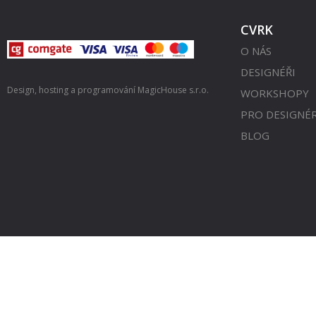
CVRK
O NÁS
DESIGNÉŘI
Design, hosting a programování
MagicHouse s.r.o.
WORKSHOPY
PRO DESIGNÉ
BLOG