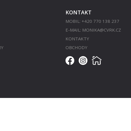
KONTAKT
MOBIL: +420 770 138 237
E-MAIL:
MONIKA@CVRK.CZ
KONTAKTY
RY
OBCHODY