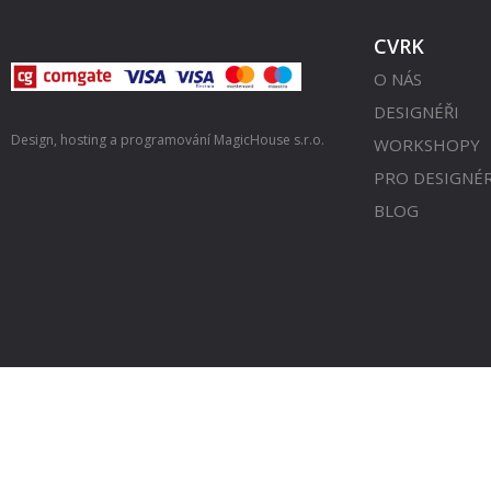
CVRK
O NÁS
DESIGNÉŘI
Design, hosting a programování
MagicHouse s.r.o.
WORKSHOPY
PRO DESIGNÉ
BLOG