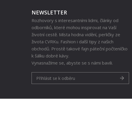
NEWSLETTER
Rozhovory s interesantními lidmi, články od
odborníků, které mohou inspirovat na Vaší
životní cestě. Místa hodna vidění, perličky ze
života CVRKu. Fashion i další tipy z našich
obchodů. Prostě takové fajn páteční počteníčko
k šálku dobré kávy.
Vynasnažíme se, abyste se s námi bavili.
Přihlásit se k odběru