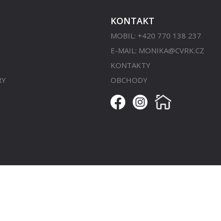
KONTAKT
MOBIL: +420 770 138 237
E-MAIL:
MONIKA@CVRK.CZ
KONTAKTY
RY
OBCHODY