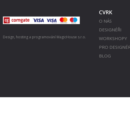
CVRK
O NÁS
DESIGNÉŘI
Design, hosting a programování
MagicHouse s.r.o.
WORKSHOPY
PRO DESIGNÉ
BLOG