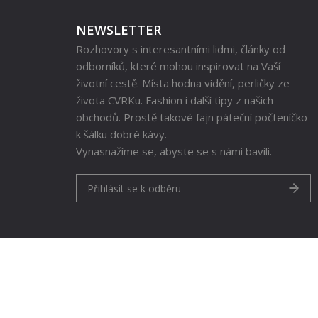
NEWSLETTER
Rozhovory s interesantními lidmi, články od
odborníků, které mohou inspirovat na Vaší
životní cestě. Místa hodna vidění, perličky ze
života CVRKu. Fashion i další tipy z našich
obchodů. Prostě takové fajn páteční počteníčko
k šálku dobré kávy.
Vynasnažíme se, abyste se s námi bavili.
Přihlásit se k odběru