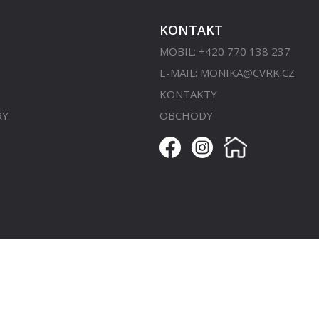
KONTAKT
MOBIL: +420 770 138 237
E-MAIL:
MONIKA@CVRK.CZ
KONTAKTY
RY
OBCHODY