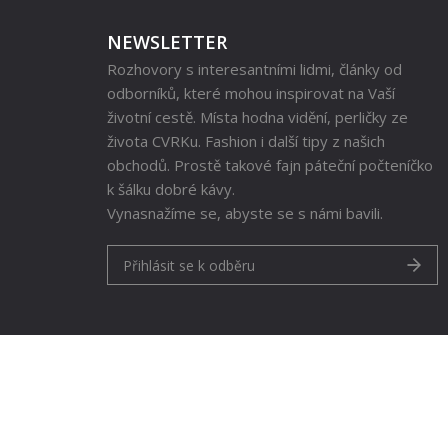
NEWSLETTER
Rozhovory s interesantními lidmi, články od
odborníků, které mohou inspirovat na Vaší
životní cestě. Místa hodna vidění, perličky ze
života CVRKu. Fashion i další tipy z našich
obchodů. Prostě takové fajn páteční počteníčko
k šálku dobré kávy.
Vynasnažíme se, abyste se s námi bavili.
Přihlásit se k odběru