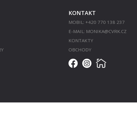
KONTAKT
MOBIL: +420 770 138 237
E-MAIL:
MONIKA@CVRK.CZ
KONTAKTY
RY
OBCHODY