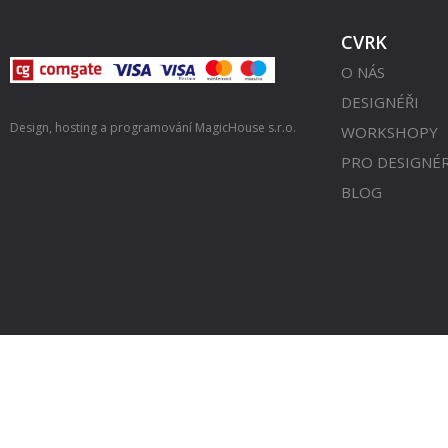
CVRK
O NÁS
DESIGNÉŘI
Design, hosting a programování
MagicHouse s.r.o.
WORKSHOPY
PRO DESIGNÉ
BLOG