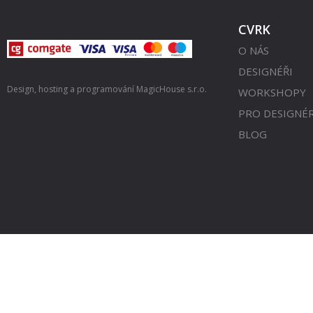
CVRK
O NÁS
DESIGNÉŘI
Design, hosting a programování
MagicHouse s.r.o.
WORKSHOPY
PRO DESIGNÉ
BLOG