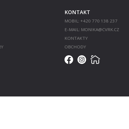
KONTAKT
MOBIL: +420 770 138 237
E-MAIL:
MONIKA@CVRK.CZ
KONTAKTY
RY
OBCHODY