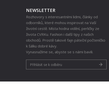
NEWSLETTER
Rozhovory s interesantními lidmi, články od
odborníků, které mohou inspirovat na Vaší
životní cestě. Místa hodna vidění, perličky ze
života CVRKu. Fashion i další tipy z našich
obchodů. Prostě takové fajn páteční počteníčko
k šálku dobré kávy.
Vynasnažíme se, abyste se s námi bavili.
Přihlásit se k odběru