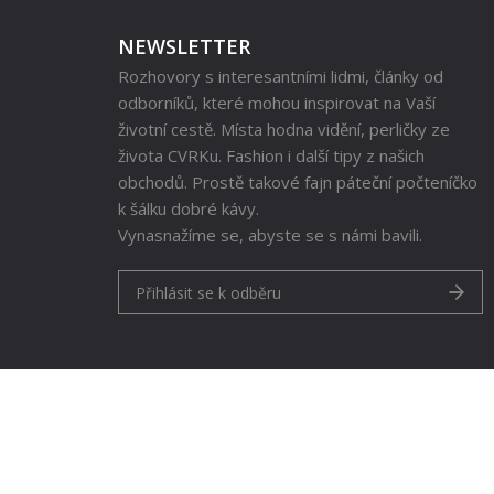
NEWSLETTER
Rozhovory s interesantními lidmi, články od
odborníků, které mohou inspirovat na Vaší
životní cestě. Místa hodna vidění, perličky ze
života CVRKu. Fashion i další tipy z našich
obchodů. Prostě takové fajn páteční počteníčko
k šálku dobré kávy.
Vynasnažíme se, abyste se s námi bavili.
Přihlásit se k odběru