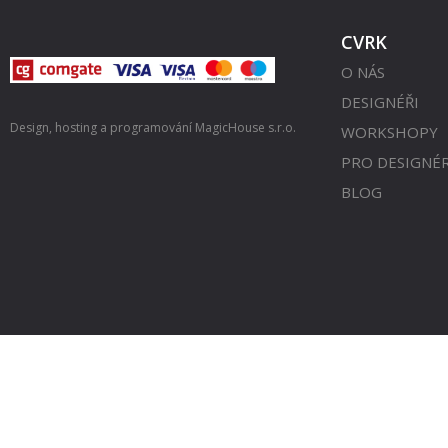
CVRK
O NÁS
DESIGNÉŘI
Design, hosting a programování
MagicHouse s.r.o.
WORKSHOPY
PRO DESIGNÉ
BLOG