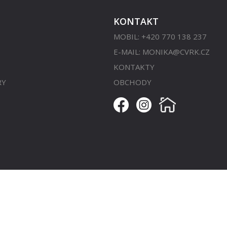
KONTAKT
MOBIL: +420 770 138 237
E-MAIL:
MONIKA@CVRK.CZ
KONTAKTY
RY
OBCHODY