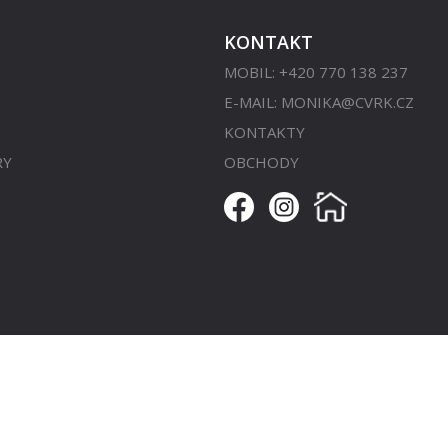
KONTAKT
MOBIL: +420 770 138 237
E-MAIL:
MONIKA@CVRK.CZ
KONTAKTY
RY
OBCHODY