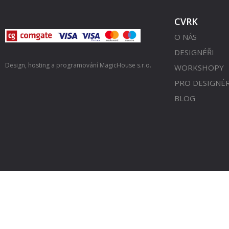
CVRK
O NÁS
DESIGNÉŘI
Design, hosting a programování
MagicHouse s.r.o.
WORKSHOPY
PRO DESIGNÉ
BLOG