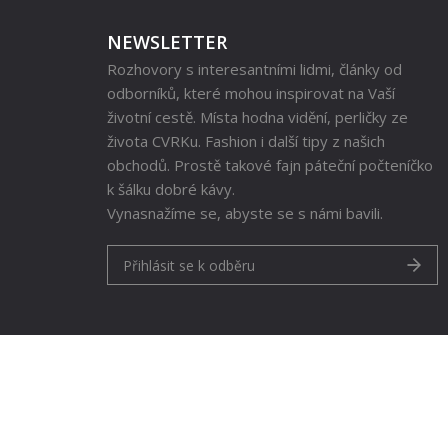
NEWSLETTER
Rozhovory s interesantními lidmi, články od
odborníků, které mohou inspirovat na Vaší
životní cestě. Místa hodna vidění, perličky ze
života CVRKu. Fashion i další tipy z našich
obchodů. Prostě takové fajn páteční počteníčko
k šálku dobré kávy.
Vynasnažíme se, abyste se s námi bavili.
Přihlásit se k odběru