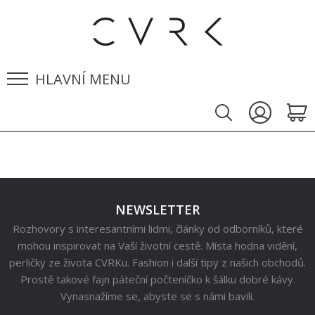
HLAVNÍ MENU
NEWSLETTER
Rozhovory s interesantními lidmi, články od odborníků, které
mohou inspirovat na Vaší životní cestě. Místa hodna vidění,
perličky ze života CVRKu. Fashion i další tipy z našich obchodů.
Prostě takové fajn páteční počteníčko k šálku dobré kávy.
Vynasnažíme se, abyste se s námi bavili.