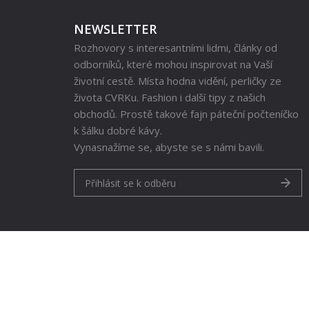
NEWSLETTER
Rozhovory s interesantními lidmi, články od
odborníků, které mohou inspirovat na Vaší
životní cestě. Místa hodna vidění, perličky ze
života CVRKu. Fashion i další tipy z našich
obchodů. Prostě takové fajn páteční počteníčko
k šálku dobré kávy.
Vynasnažíme se, abyste se s námi bavili.
Přihlásit se k odběru