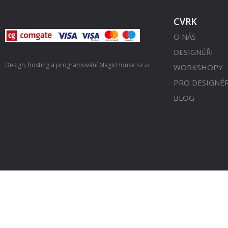
CVRK
O NÁS
DESIGNÉŘI
Design, hosting a programování
MagicHouse s.r.o.
WORKSHOPY
PRO DESIGNÉ
BLOG