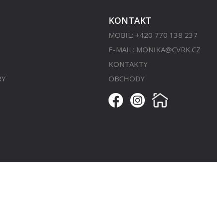
KONTAKT
MOBIL: +420 770 138 237
E-MAIL:
MONIKA@CVRK.CZ
KONTAKTY
RY
OBCHODY