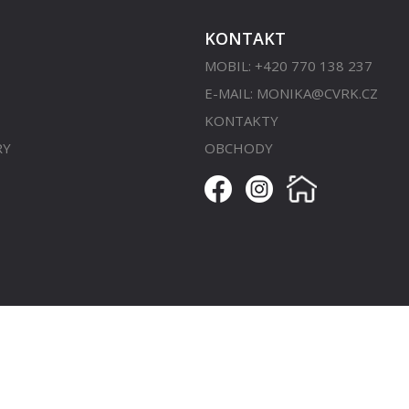
KONTAKT
MOBIL: +420 770 138 237
E-MAIL:
MONIKA@CVRK.CZ
KONTAKTY
RY
OBCHODY