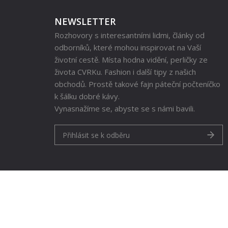
NEWSLETTER
Rozhovory s interesantními lidmi, články od
odborníků, které mohou inspirovat na Vaší
životní cestě. Místa hodna vidění, perličky ze
života CVRKu. Fashion i další tipy z našich
obchodů. Prostě takové fajn páteční počteníčko
k šálku dobré kávy.
Vynasnažíme se, abyste se s námi bavili.
Přihlásit se k odběru