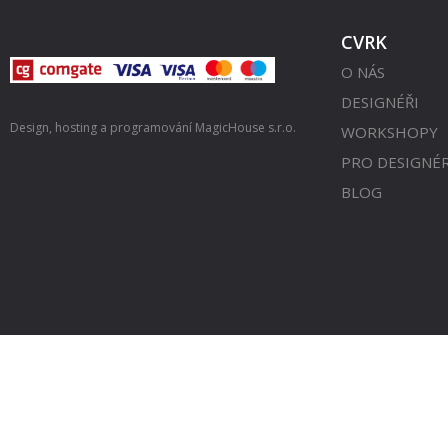
CVRK
O NÁS
DESIGNÉŘI
Design, hosting a programování
MagicHouse s.r.o.
WORKSHOPY
PRO DESIGNÉ
BLOG