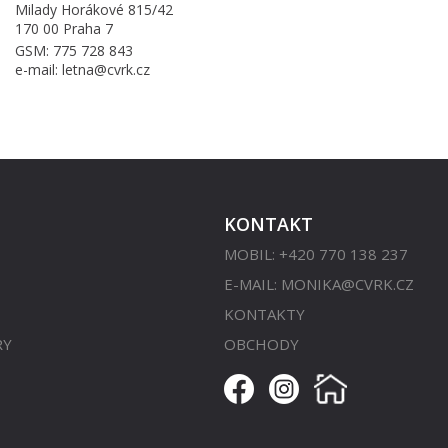
Milady Horákové 815/42
170 00 Praha 7
GSM: 775 728 843
e-mail: letna@cvrk.cz
KONTAKT
MOBIL: +420 770 138 237
E-MAIL:
MONIKA@CVRK.CZ
KONTAKTY
RY
OBCHODY