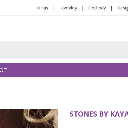
O nás
Kontakty
Obchody
Desig
KOT
STONES BY KAY