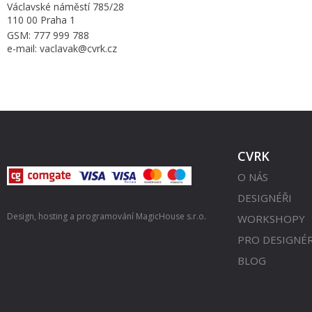
Václavské náměstí 785/28
110 00 Praha 1
GSM: 777 999 788
e-mail: vaclavak@cvrk.cz
CVRK
O NÁS
DESIGNÉŘI
Design, hosting a programování
MagicHouse s.r.o.
WORKSHOPY
PRO DESIGNÉ
BLOG