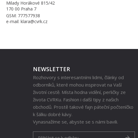
Milady Horákové 815/42
170 00 Praha 7
GSM: 777577938
e-mail: klara@cvrk.cz
NEWSLETTER
Rozhovory s interesantními lidmi, články od
odborníků, které mohou inspirovat na Vaší
životní cestě. Místa hodna vidění, perličky ze
života CVRKu. Fashion i další tipy z našich
obchodů. Prostě takové fajn páteční počteníčko
k šálku dobré kávy.
Vynasnažíme se, abyste se s námi bavili.
Přihlásit se k odběru