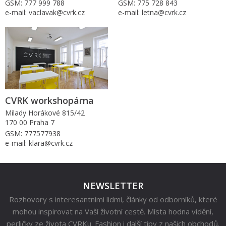
GSM: 777 999 788
GSM: 775 728 843
e-mail: vaclavak@cvrk.cz
e-mail: letna@cvrk.cz
CVRK workshopárna
Milady Horákové 815/42
170 00 Praha 7
GSM: 777577938
e-mail: klara@cvrk.cz
NEWSLETTER
Rozhovory s interesantními lidmi, články od odborníků, které
mohou inspirovat na Vaší životní cestě. Místa hodna vidění,
perličky ze života CVRKu. Fashion i další tipy z našich obchodů.