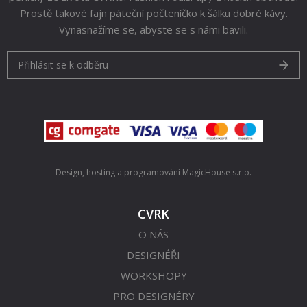
Prostě takové fajn páteční počteníčko k šálku dobré kávy.
Vynasnažíme se, abyste se s námi bavili.
Přihlásit se k odběru
Design, hosting a programování
MagicHouse s.r.o.
CVRK
O NÁS
DESIGNÉŘI
WORKSHOPY
PRO DESIGNÉRY