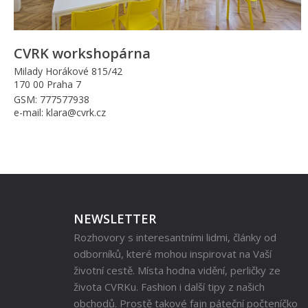
CVRK workshopárna
Milady Horákové 815/42
170 00 Praha 7
GSM: 777577938
e-mail: klara@cvrk.cz
NEWSLETTER
Rozhovory s interesantními lidmi, články od
odborníků, které mohou inspirovat na Vaší
životní cestě. Místa hodna vidění, perličky ze
života CVRKu. Fashion i další tipy z našich
obchodů. Prostě takové fajn páteční počteníčko