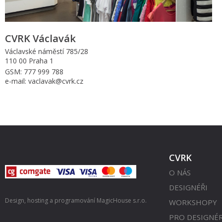
CVRK Václavák
Václavské náměstí 785/28
110 00 Praha 1
GSM: 777 999 788
e-mail: vaclavak@cvrk.cz
CVRK
O NÁS
DESIGNÉŘI
Design, hosting a programování
MagicHouse s.r.o.
WORKSHOPY
PRO DESIGNÉ