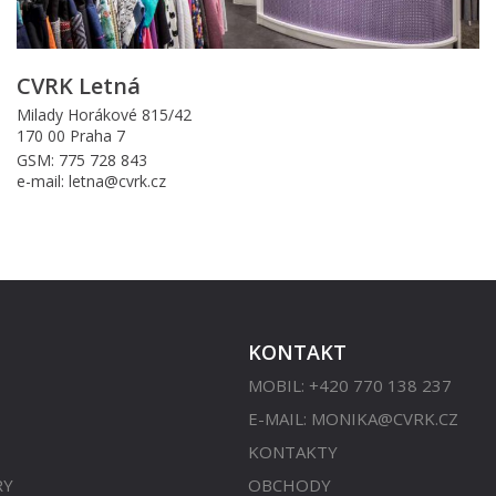
CVRK Letná
Milady Horákové 815/42
170 00 Praha 7
GSM: 775 728 843
e-mail: letna@cvrk.cz
KONTAKT
MOBIL: +420 770 138 237
E-MAIL:
MONIKA@CVRK.CZ
KONTAKTY
RY
OBCHODY