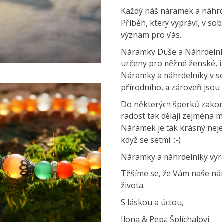
Každý náš náramek a náhrde
Příběh, který vypráví, v so
význam pro Vás.
Náramky Duše a Náhrdelník
určeny pro něžné ženské, i
Náramky a náhrdelníky v so
přírodního, a zároveň jso
Do některých šperků zakom
radost tak dělají zejména
Náramek je tak krásný nejen
když se setmí. :-)
Náramky a náhrdelníky vyr
Těšíme se, že Vám naše nár
života.
S láskou a úctou,
Ilona & Pepa Šplíchalovi