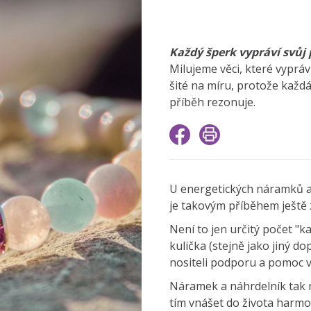
Každý šperk vypráví svůj 
Milujeme věci, které vyprávě
šité na míru, protože každá
příběh rezonuje.
U energetických náramků a 
je takovým příběhem ještě
Není to jen určitý počet "k
kulička (stejně jako jiný 
nositeli podporu a pomoc v 
Náramek a náhrdelník tak mů
tím vnášet do života harmon