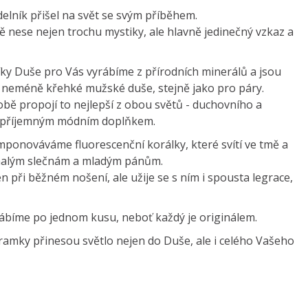
lník přišel na svět se svým příběhem.
bě nese nejen trochu mystiky, ale hlavně jedinečný vzkaz a
y Duše pro Vás vyrábíme z přírodních minerálů a jsou
 neméně křehké mužské duše, stejně jako pro páry.
bě propojí to nejlepší z obou světů - duchovního a
u příjemným módním doplňkem.
ponováváme fluorescenční korálky, které svítí ve tmě a
 malým slečnám a mladým pánům.
 při běžném nošení, ale užije se s ním i spousta legrace,
ábíme po jednom kusu, neboť každý je originálem.
amky přinesou světlo nejen do Duše, ale i celého Vašeho