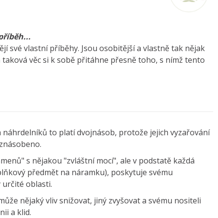
příběh...
jí své vlastní příběhy. Jsou osobitější a vlastně tak nějak
 taková věc si k sobě přitáhne přesně toho, s nímž tento
náhrdelníků to platí dvojnásob, protože jejich vyzařování
 znásobeno.
amenů" s nějakou "zvláštní mocí", ale v podstatě každá
doplňkový předmět na náramku), poskytuje svému
určité oblasti.
že nějaký vliv snižovat, jiný zvyšovat a svému nositeli
ii a klid.