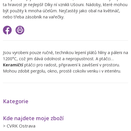
ta hravost je nejlepší! Díky ní vznikli Ušouni. Nádoby, které mohou
být použity k mnoha účelům. Nejčastěji jako obal na květináč,
nebo třeba zásobník na vařečky.
Jsou vyrobeni pouze ručně, technikou lepení plátů hlíny a páleni na
1200°C, což jim dává odolnost a nepropustnost. A ptáčci…
Keramičtí
ptáčci pro radost, připravení k zavěšení v prostoru.
Mohou zdobit pergolu, okno, prostě cokoliv venku i v interiéru.
Kategorie
Kde najdete moje zboží
>
CVRK Ostrava