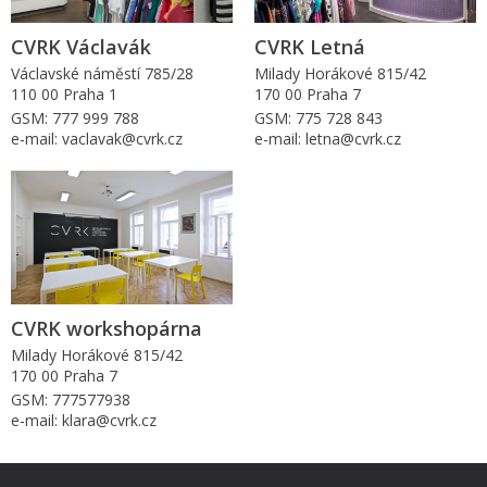
CVRK Václavák
CVRK Letná
Václavské náměstí 785/28
Milady Horákové 815/42
110 00 Praha 1
170 00 Praha 7
GSM: 777 999 788
GSM: 775 728 843
e-mail: vaclavak@cvrk.cz
e-mail: letna@cvrk.cz
CVRK workshopárna
Milady Horákové 815/42
170 00 Praha 7
GSM: 777577938
e-mail: klara@cvrk.cz