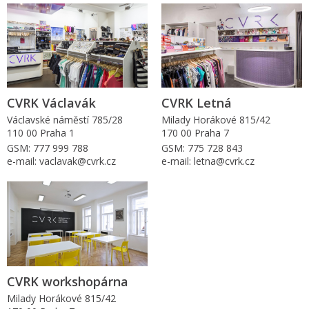
CVRK Václavák
CVRK Letná
Václavské náměstí 785/28
Milady Horákové 815/42
110 00 Praha 1
170 00 Praha 7
GSM: 777 999 788
GSM: 775 728 843
e-mail: vaclavak@cvrk.cz
e-mail: letna@cvrk.cz
CVRK workshopárna
Milady Horákové 815/42