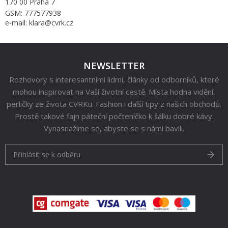
170 00 Praha 7
GSM: 777577938
e-mail: klara@cvrk.cz
NEWSLETTER
Rozhovory s interesantními lidmi, články od odborníků, které
mohou inspirovat na Vaší životní cestě. Místa hodna vidění,
perličky ze života CVRKu. Fashion i další tipy z našich obchodů.
Prostě takové fajn páteční počteníčko k šálku dobré kávy.
Vynasnažíme se, abyste se s námi bavili.
Přihlásit se k odběru