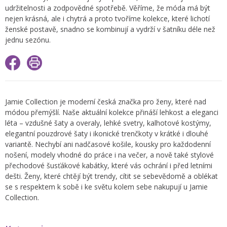
udržitelnosti a zodpovědné spotřebě. Věříme, že móda má být
nejen krásná, ale i chytrá a proto tvoříme kolekce, které lichotí
ženské postavě, snadno se kombinují a vydrží v šatníku déle než
jednu sezónu.
Jamie Collection je moderní česká značka pro ženy, které nad
módou přemýšlí. Naše aktuální kolekce přináší lehkost a eleganci
léta – vzdušné šaty a overaly, lehké svetry, kalhotové kostýmy,
elegantní pouzdrové šaty i ikonické trenčkoty v krátké i dlouhé
variantě. Nechybí ani nadčasové košile, kousky pro každodenní
nošení, modely vhodné do práce i na večer, a nově také stylové
přechodové šusťákové kabátky, které vás ochrání i před letními
dešti. Ženy, které chtějí být trendy, cítit se sebevědomě a oblékat
se s respektem k sobě i ke světu kolem sebe nakupují u Jamie
Collection.