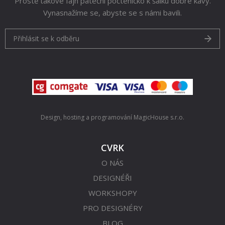
Prostě takové fajn páteční počteníčko k šálku dobré kávy.
Vynasnažíme se, abyste se s námi bavili.
Přihlásit se k odběru
Design, hosting a programování
MagicHouse s.r.o.
CVRK
O NÁS
DESIGNÉŘI
WORKSHOPY
PRO DESIGNÉRY
BLOG