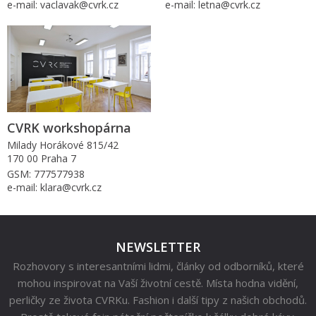
e-mail: vaclavak@cvrk.cz
e-mail: letna@cvrk.cz
CVRK workshopárna
Milady Horákové 815/42
170 00 Praha 7
GSM: 777577938
e-mail: klara@cvrk.cz
NEWSLETTER
Rozhovory s interesantními lidmi, články od odborníků, které
mohou inspirovat na Vaší životní cestě. Místa hodna vidění,
perličky ze života CVRKu. Fashion i další tipy z našich obchodů.