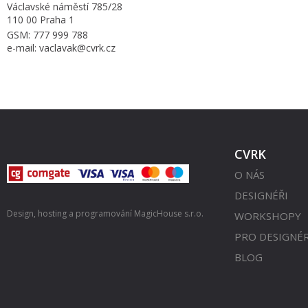
Václavské náměstí 785/28
110 00 Praha 1
GSM: 777 999 788
e-mail: vaclavak@cvrk.cz
CVRK
O NÁS
DESIGNÉŘI
Design, hosting a programování
MagicHouse s.r.o.
WORKSHOPY
PRO DESIGNÉ
BLOG