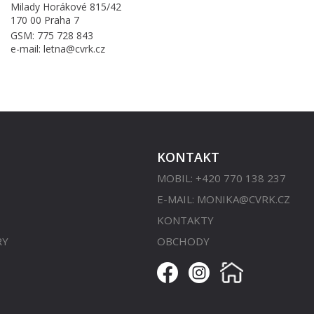
Milady Horákové 815/42
170 00 Praha 7
GSM: 775 728 843
e-mail: letna@cvrk.cz
KONTAKT
MOBIL: +420 770 138 237
E-MAIL:
MONIKA@CVRK.CZ
KONTAKTY
RY
OBCHODY