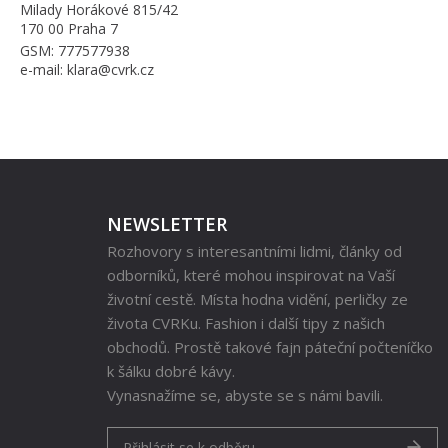
Milady Horákové 815/42
170 00 Praha 7
GSM: 777577938
e-mail: klara@cvrk.cz
NEWSLETTER
Rozhovory s interesantními lidmi, články od
odborníků, které mohou inspirovat na Vaší
životní cestě. Místa hodna vidění, perličky ze
života CVRKu. Fashion i další tipy z našich
obchodů. Prostě takové fajn páteční počteníčko
k šálku dobré kávy.
Vynasnažíme se, abyste se s námi bavili.
Přihlásit se k odběru