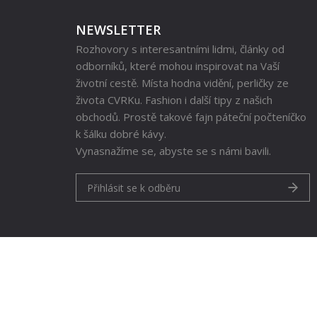
NEWSLETTER
Rozhovory s interesantními lidmi, články od
odborníků, které mohou inspirovat na Vaší
životní cestě. Místa hodna vidění, perličky ze
života CVRKu. Fashion i další tipy z našich
obchodů. Prostě takové fajn páteční počteníčko
k šálku dobré kávy.
Vynasnažíme se, abyste se s námi bavili.
Přihlásit se k odběru