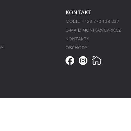
KONTAKT
MOBIL: +420 770 138 237
E-MAIL:
MONIKA@CVRK.CZ
KONTAKTY
RY
OBCHODY