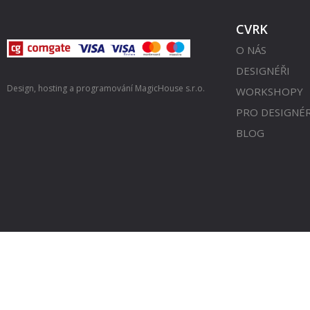
CVRK
O NÁS
DESIGNÉŘI
Design, hosting a programování
MagicHouse s.r.o.
WORKSHOPY
PRO DESIGNÉ
BLOG