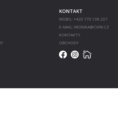
KONTAKT
MOBIL: +420 770 138 237
E-MAIL:
MONIKA@CVRK.CZ
KONTAKTY
RY
OBCHODY