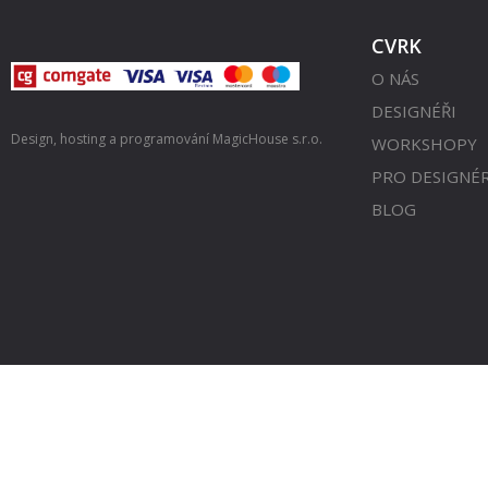
CVRK
O NÁS
DESIGNÉŘI
Design, hosting a programování
MagicHouse s.r.o.
WORKSHOPY
PRO DESIGNÉ
BLOG