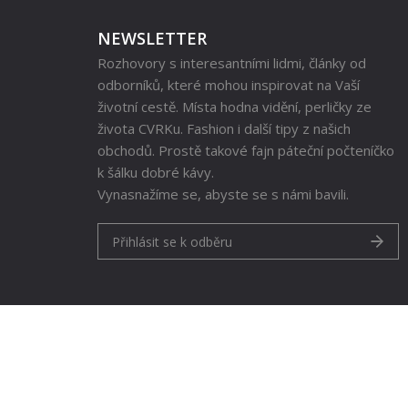
NEWSLETTER
Rozhovory s interesantními lidmi, články od
odborníků, které mohou inspirovat na Vaší
životní cestě. Místa hodna vidění, perličky ze
života CVRKu. Fashion i další tipy z našich
obchodů. Prostě takové fajn páteční počteníčko
k šálku dobré kávy.
Vynasnažíme se, abyste se s námi bavili.
Přihlásit se k odběru