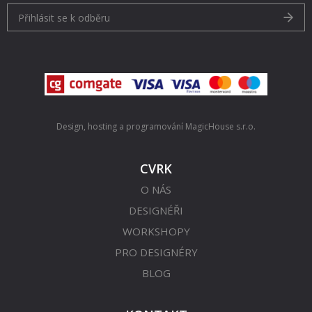
Přihlásit se k odběru
Design, hosting a programování
MagicHouse s.r.o.
CVRK
O NÁS
DESIGNÉŘI
WORKSHOPY
PRO DESIGNÉRY
BLOG