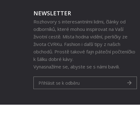
NEWSLETTER
Rozhovory s interesantními lidmi, články od
odborníků, které mohou inspirovat na Vaší
životní cestě. Místa hodna vidění, perličky ze
života CVRKu. Fashion i další tipy z našich
obchodů. Prostě takové fajn páteční počteníčko
k šálku dobré kávy.
Vynasnažíme se, abyste se s námi bavili.
Přihlásit se k odběru