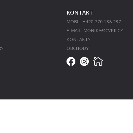
KONTAKT
MOBIL: +420 770 138 237
E-MAIL:
MONIKA@CVRK.CZ
KONTAKTY
RY
OBCHODY