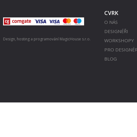
CVRK
O NÁS
DESIGNÉŘI
Design, hosting a programování
MagicHouse s.r.o.
WORKSHOPY
PRO DESIGNÉ
BLOG