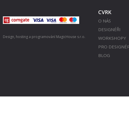
CVRK
O NÁS
DESIGNÉŘI
Design, hosting a programování
MagicHouse s.r.o.
WORKSHOPY
PRO DESIGNÉ
BLOG