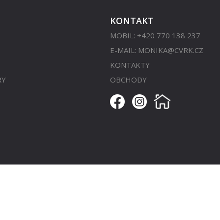
KONTAKT
MOBIL: +420 770 138 237
E-MAIL:
MONIKA@CVRK.CZ
KONTAKTY
RY
OBCHODY