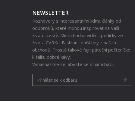
NEWSLETTER
Rozhovory s interesantními lidmi, články od
odborníků, které mohou inspirovat na Vaší
životní cestě. Místa hodna vidění, perličky ze
života CVRKu. Fashion i další tipy z našich
obchodů. Prostě takové fajn páteční počteníčko
k šálku dobré kávy.
Vynasnažíme se, abyste se s námi bavili.
Přihlásit se k odběru